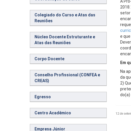
A Pró
2018.
setor
Colegiado do Curso e Atas das
encam
Reuniões
reque
curric
e que
Núcleo Docente Estruturante e
Dever
Atas das Reuniões
coord
encam
Corpo Docente
Em qu
Na ap
Conselho Profissional (CONFEA e
da qu
CREAS)
2) Qu
prete
do(a)
Egresso
Centro Acadêmico
12 de sete
Empresa Júnior