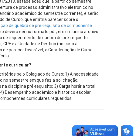
81/2018, estabeleceu que, a partir do semestre
ertura de processo administrativo eletrônico no
alendário acadêmico do semestre corrente), e serão
do de Curso, que emitirá parecer sobre o
tação de quebra de pré-requisito de componente
ão deverá ser no formato pdf, em um único arquivo
io de requerimento de quebra de pré-requisito.
 CPF e a Unidade de Destino (no caso a
o de parecer favorável, a Coordenação de Curso
cula.
ente curricular?
ritérios pelo Colegiado de Curso: 1) A necessidade
do no semestre em que faz a solicitação;
a disciplina pré-requisito; 3) Carga horária total
; 4) Desempenho acadêmico e histórico escolar
 componentes curriculares requeridos.