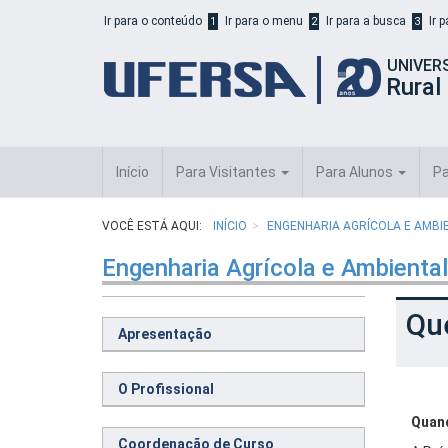
Início
Ir para o conteúdo
Ir para o menu
Ir para a busca
Ir 
1
2
3
do
cabeçalho
UNIVER
do
Rural
portal
da
UFERSA
Início
Para Visitantes
Para Alunos
Pa
VOCÊ ESTÁ AQUI:
INÍCIO
ENGENHARIA AGRÍCOLA E AMB
Engenharia Agrícola e Ambiental
Qu
Apresentação
O Profissional
Quand
Coordenação de Curso