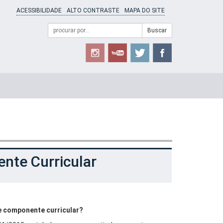
ACESSIBILIDADE
ALTO CONTRASTE
MAPA DO SITE
Campo
Formulário
Buscar
de
de
busca
Busca
nte Curricular
de componente curricular?