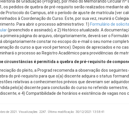
-Reitoria de Graduação (Prograd), por meio do Memorando Circular nº 
1, os pedidos de quebra de pré-requisito serão realizados mediante ab
 de Protocolo do Campus, até o período de ajuste de matrícula (ver c
inhados à Coordenação do Curso. Este, por sua vez, reunirá o Colegia
rimento. Para abrir o processo administrativo: 1)
Formulário de solici
ular
(preenchido e assinado); e 2) Histórico atualizado. A documentaç
 a primeira página do arquivo, obrigatoriamente, deverá ser o Formulár
á obrigatoriamente constar no escopo do e-mail o seu nome completo,
enação do curso a que você pertence). Depois de apreciados e no cas
inhará o processo ao Registro Acadêmico para providências de matrí
e circunstâncias é permitida a quebra de pré-requisito de compon
reciação do pleito, a Prograd recomenda a observação dos seguintes c
ebra do pré-requisito para que o(a) discente adquira o status forman
estões relativas a conhecimentos prévios que deveriam ser adquiridos n
ndida pelo(a) discente para conclusão do curso no referido semestre
 discente; e 4) Compatibilidade de horários e existência de vagas nos
mbro de 2021.
Visualizações: 2247.
Última modificação: 30/12/2021 13:58:41