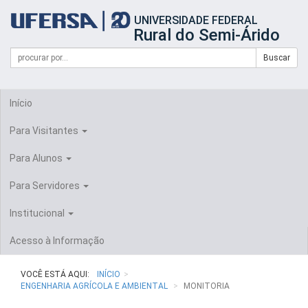
Início
UNIVERSIDADE FEDERAL
do
Rural do Semi-Árido
cabeçalho
do
Campo
Formulário
Buscar
portal
de
da
de
busca
UFERSA
Busca
Início
Para Visitantes
Para Alunos
Para Servidores
Institucional
Acesso à Informação
VOCÊ ESTÁ AQUI:
INÍCIO
ENGENHARIA AGRÍCOLA E AMBIENTAL
MONITORIA