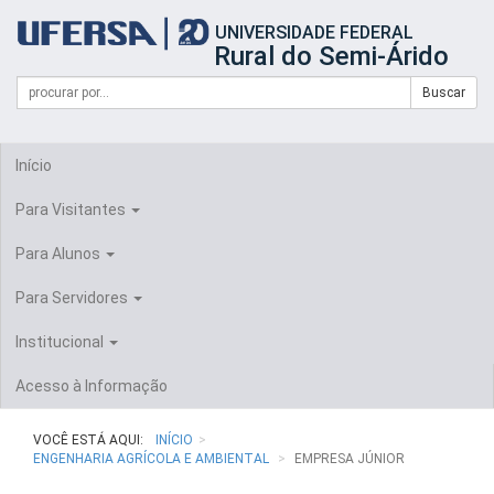
Início
UNIVERSIDADE FEDERAL
do
Rural do Semi-Árido
cabeçalho
do
Campo
Formulário
Buscar
portal
de
da
de
busca
UFERSA
Busca
Início
Para Visitantes
Para Alunos
Para Servidores
Institucional
Acesso à Informação
VOCÊ ESTÁ AQUI:
INÍCIO
ENGENHARIA AGRÍCOLA E AMBIENTAL
EMPRESA JÚNIOR