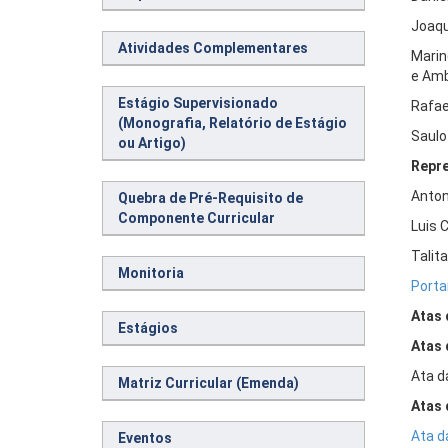
Joaqu
Atividades Complementares
Marin
e Amb
Estágio Supervisionado
Rafae
(Monografia, Relatório de Estágio
Saulo
ou Artigo)
Repre
Anton
Quebra de Pré-Requisito de
Componente Curricular
Luis 
Talit
Monitoria
Porta
Atas 
Estágios
Atas 
Ata d
Matriz Curricular (Emenda)
Atas 
Ata d
Eventos