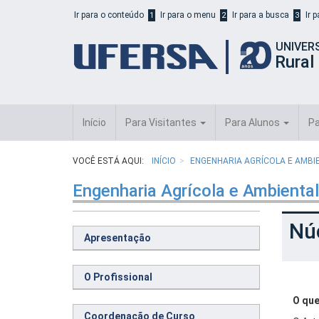
Início
Ir para o conteúdo
Ir para o menu
Ir para a busca
Ir 
1
2
3
do
cabeçalho
UNIVER
do
Rural
portal
da
UFERSA
Início
Para Visitantes
Para Alunos
Pa
VOCÊ ESTÁ AQUI:
INÍCIO
ENGENHARIA AGRÍCOLA E AMB
Engenharia Agrícola e Ambiental
Nú
Apresentação
O Profissional
O que
Coordenação de Curso