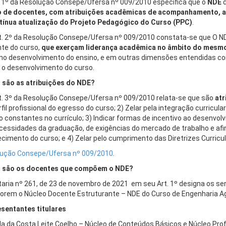
. 1º da Resolução Consepe/Ufersa nº 009/2010 especifica que o
NDE
d
 de docentes, com atribuições acadêmicas de acompanhamento, a
tínua atualização do Projeto
P
edagógico do Curso (PPC)
.
t. 2º da Resolução Consepe/Ufersa nº 009/2010 constata-se que O N
te do curso,
que exerçam liderança acadêmica no âmbito do mesm
 no desenvolvimento do ensino, e em outras dimensões entendidas co
 o desenvolvimento do curso.
 são as atribuições do NDE?
t. 3º da Resolução Consepe/Ufersa nº 009/2010 relata-se que são
atr
fil profissional do egresso do curso; 2) Zelar pela integração curricula
o constantes no currículo; 3) Indicar formas de incentivo ao desenvol
cessidades da graduação, de exigências do mercado de trabalho e afin
cimento do curso; e 4) Zelar pelo cumprimento das Diretrizes Curric
ução Consepe/Ufersa nº 009/2010
.
 são os docentes que compõem o NDE?
taria nº 261, de 23 de novembro de 2021 em seu Art. 1º designa os se
rem o Núcleo Docente Estruturante – NDE do Curso de Engenharia Ag
sentantes titulares
la da Costa Leite Coelho – Núcleo de Conteúdos Básicos e Núcleo Profi