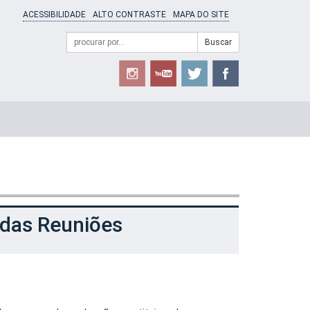
ACESSIBILIDADE
ALTO CONTRASTE
MAPA DO SITE
Campo
Formulário
Buscar
de
de
busca
Busca
 das Reuniões